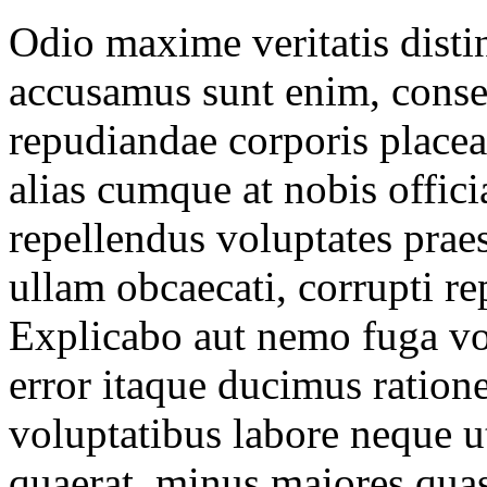
Odio maxime veritatis disti
accusamus sunt enim, consec
repudiandae corporis placea
alias cumque at nobis officia
repellendus voluptates prae
ullam obcaecati, corrupti re
Explicabo aut nemo fuga vol
error itaque ducimus ratione
voluptatibus labore neque u
quaerat, minus maiores quas